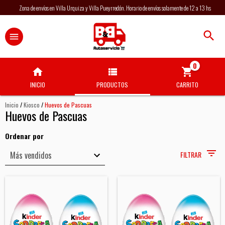
Zona de envíos en Villa Urquiza y Villa Pueyrredón. Horario de envíos solamente de 12 a 13 hs
0
INICIO
PRODUCTOS
CARRITO
Inicio
/
Kiosco
/
Huevos de Pascuas
Huevos de Pascuas
Ordenar por
FILTRAR