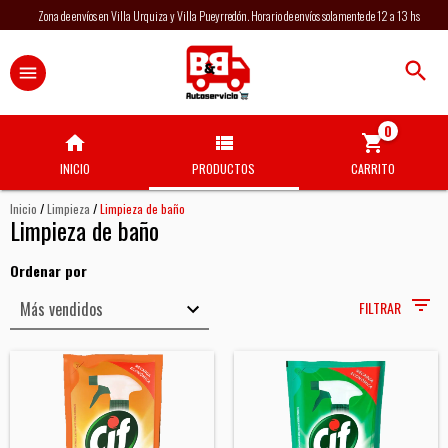
Zona de envíos en Villa Urquiza y Villa Pueyrredón. Horario de envíos solamente de 12 a 13 hs
0
INICIO
PRODUCTOS
CARRITO
Inicio
/
Limpieza
/
Limpieza de baño
Limpieza de baño
Ordenar por
FILTRAR