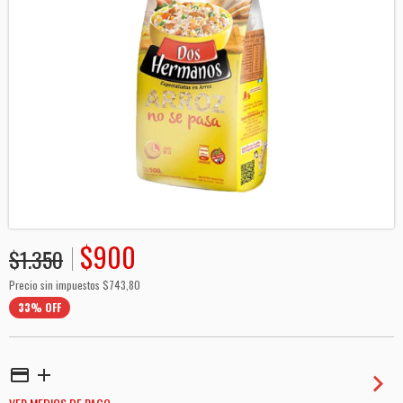
$900
$1.350
Precio sin impuestos
$743,80
33
%
OFF