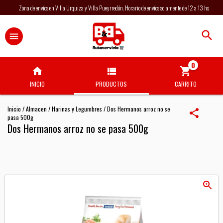
Zona de envíos en Villa Urquiza y Villa Pueyrredón. Horario de envíos solamente de 12 a 13 hs
0
INICIO
PRODUCTOS
CARRITO
Inicio
/
Almacen
/
Harinas y Legumbres
/
Dos Hermanos arroz no se
pasa 500g
Dos Hermanos arroz no se pasa 500g