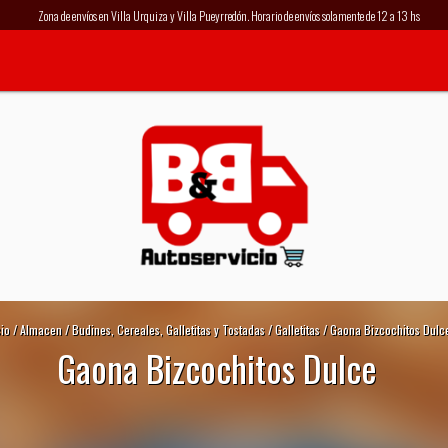
Zona de envíos en Villa Urquiza y Villa Pueyrredón. Horario de envíos solamente de 12 a 13 hs
cio
/
Almacen
/
Budines, Cereales, Galletitas y Tostadas
/
Galletitas
/
Gaona Bizcochitos Dulc
Gaona Bizcochitos Dulce