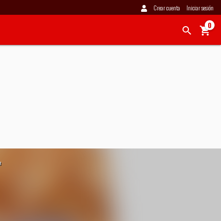
Crear cuenta
Iniciar sesión
0
e