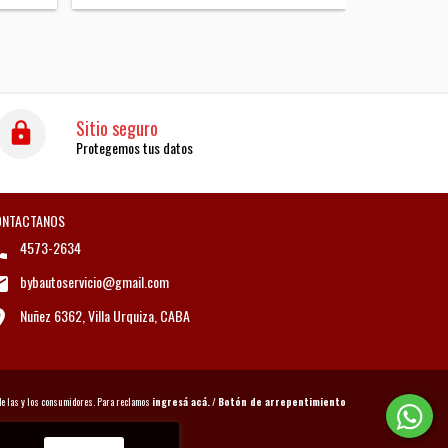
Sitio seguro
Protegemos tus datos
ONTACTANOS
4573-2634
bybautoservicio@gmail.com
Nuñez 6362, Villa Urquiza, CABA
de las y los consumidores. Para reclamos
ingresá acá.
/
Botón de arrepentimiento