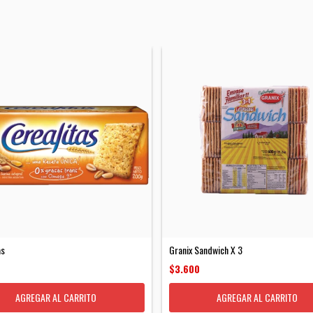
as
Granix Sandwich X 3
$3.600