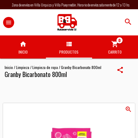
Zona de envíos en Villa Urquiza y Villa Pueyrredón. Horario de envíos solamente de 12 a 13 hs
0
INICIO
PRODUCTOS
CARRITO
Inicio
/
Limpieza
/
Limpieza de ropa
/
Granby Bicarbonato 800ml
Granby Bicarbonato 800ml