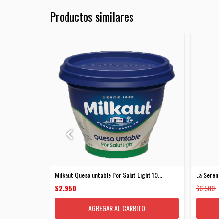
Productos similares
ght 280 g
Milkaut Queso untable Por Salut Light 19...
La Seren
$2.950
$6.500
TO
AGREGAR AL CARRITO