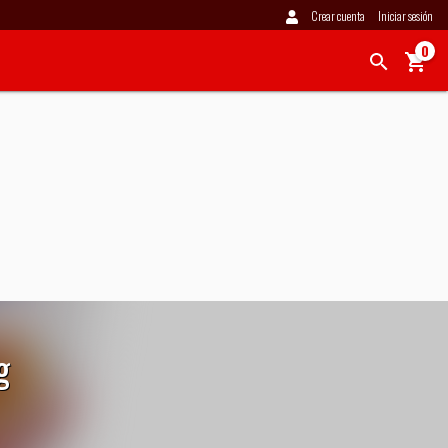
Crear cuenta
Iniciar sesión
0
g