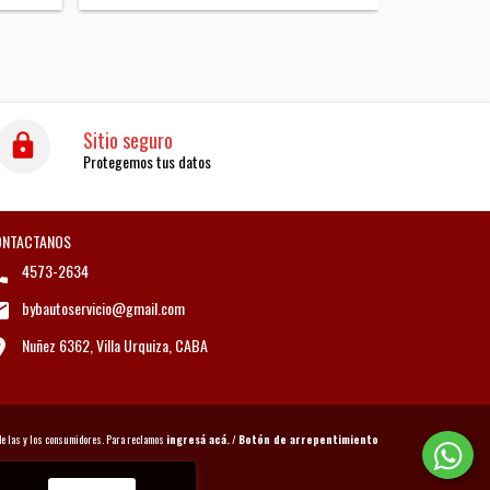
Sitio seguro
Protegemos tus datos
ONTACTANOS
4573-2634
bybautoservicio@gmail.com
Nuñez 6362, Villa Urquiza, CABA
de las y los consumidores. Para reclamos
ingresá acá.
/
Botón de arrepentimiento