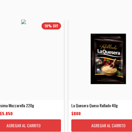
10
%
OFF
isima Mozzarella 220g
La Quesera Queso Rallado 40g
$5.850
$800