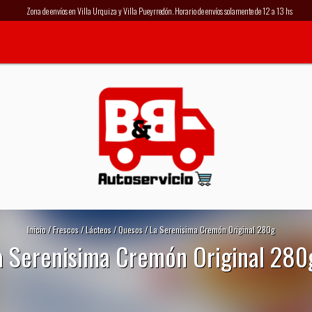
Zona de envíos en Villa Urquiza y Villa Pueyrredón. Horario de envíos solamente de 12 a 13 hs
Inicio
/
Frescos
/
Lácteos
/
Quesos
/
La Serenisima Cremón Original 280g
a Serenisima Cremón Original 280