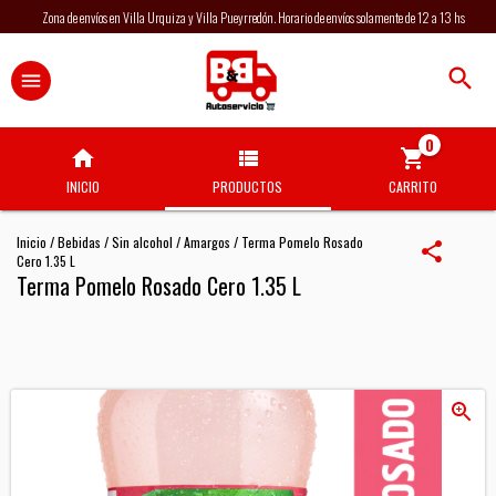
Zona de envíos en Villa Urquiza y Villa Pueyrredón. Horario de envíos solamente de 12 a 13 hs
0
INICIO
PRODUCTOS
CARRITO
Inicio
/
Bebidas
/
Sin alcohol
/
Amargos
/
Terma Pomelo Rosado
Cero 1.35 L
Terma Pomelo Rosado Cero 1.35 L