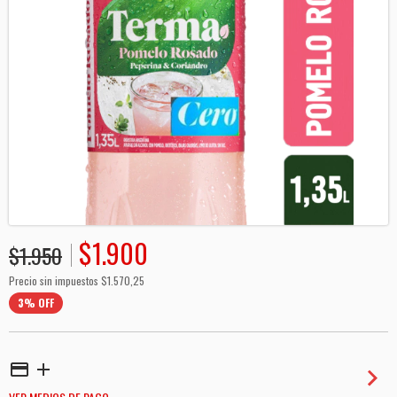
$1.900
$1.950
Precio sin impuestos
$1.570,25
3
%
OFF